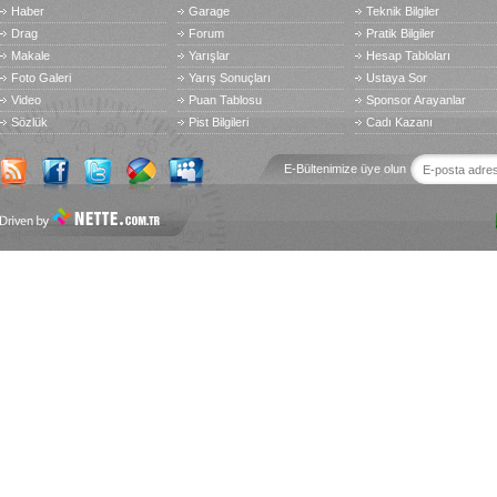
Haber
Garage
Teknik Bilgiler
Drag
Forum
Pratik Bilgiler
Makale
Yarışlar
Hesap Tabloları
Foto Galeri
Yarış Sonuçları
Ustaya Sor
Video
Puan Tablosu
Sponsor Arayanlar
Sözlük
Pist Bilgileri
Cadı Kazanı
E-Bültenimize üye olun