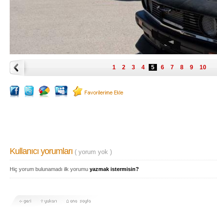
1
2
3
4
5
6
7
8
9
10
Kullanıcı yorumları
( yorum yok )
Hiç yorum bulunamadı ilk yorumu
yazmak istermisin?