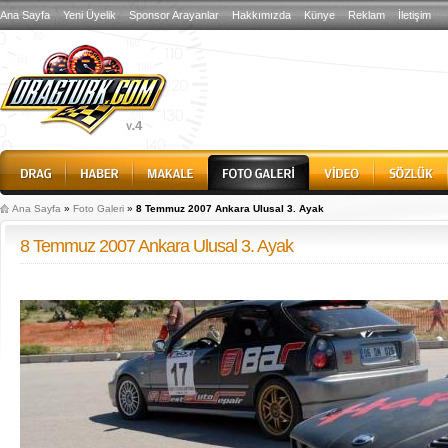
Ana Sayfa
Yeni Üyelik
Sponsor Arayanlar
Hakkımızda
Künye
Reklam
İletişim
Ana Sayfa
»
Foto Galeri
»
8 Temmuz 2007 Ankara Ulusal 3. Ayak
8 Temmuz 2007 Ankara Ulusal 3. Ayak