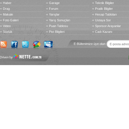
Haber
Garage
Teknik Bilgiler
Drag
Forum
Pratik Bilgiler
Makale
Yarışlar
Hesap Tabloları
Foto Galeri
Yarış Sonuçları
Ustaya Sor
Video
Puan Tablosu
Sponsor Arayanlar
Sözlük
Pist Bilgileri
Cadı Kazanı
E-Bültenimize üye olun