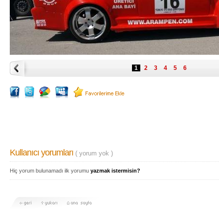
1
2
3
4
5
6
Kullanıcı yorumları
( yorum yok )
Hiç yorum bulunamadı ilk yorumu
yazmak istermisin?