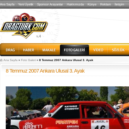
Ana Sayfa
Yeni Üyelik
Sponsor Arayanlar
Hakkımızda
Künye
Reklam
İletişim
Ana Sayfa
»
Foto Galeri
»
8 Temmuz 2007 Ankara Ulusal 3. Ayak
8 Temmuz 2007 Ankara Ulusal 3. Ayak