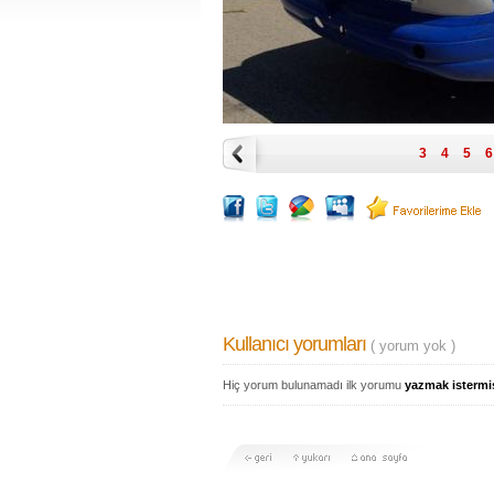
3
4
5
6
Kullanıcı yorumları
( yorum yok )
Hiç yorum bulunamadı ilk yorumu
yazmak istermi