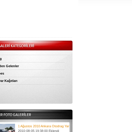
g
den Gelenler
bes
ar Kağıtları
1 Ağustos 2010 Ankara Otodrag Yar
2010-08-05 19:38:00 Eklendi