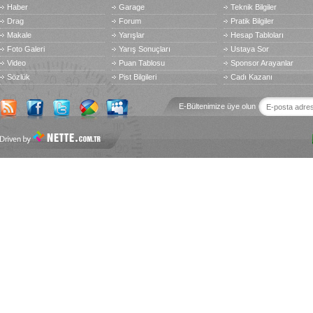
Haber
Garage
Teknik Bilgiler
Drag
Forum
Pratik Bilgiler
Makale
Yarışlar
Hesap Tabloları
Foto Galeri
Yarış Sonuçları
Ustaya Sor
Video
Puan Tablosu
Sponsor Arayanlar
Sözlük
Pist Bilgileri
Cadı Kazanı
E-Bültenimize üye olun