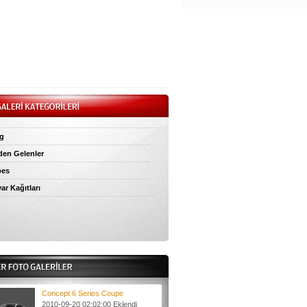
g
den Gelenler
bes
ar Kağıtları
Concept 6 Series Coupe
2010-09-20 02:02:00 Eklendi