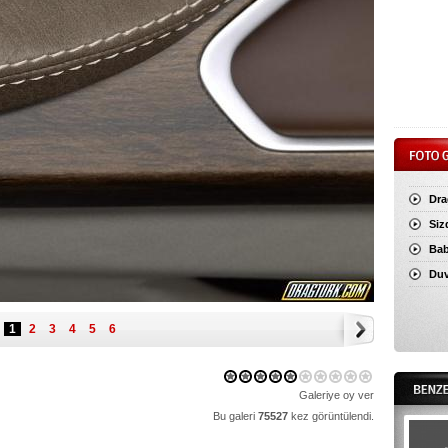
Dra
Siz
Ba
Duv
1
2
3
4
5
6
Galeriye oy ver
Bu galeri
75527
kez görüntülendi.