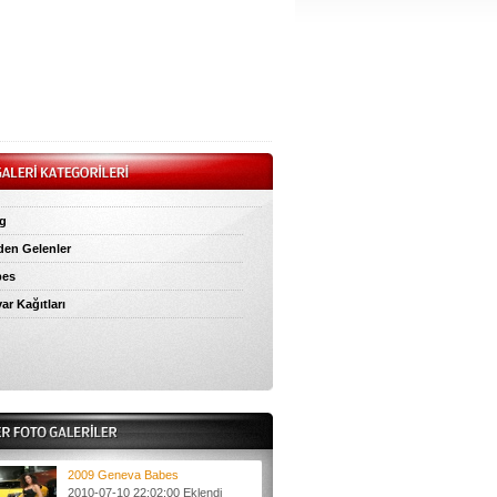
g
den Gelenler
bes
ar Kağıtları
2009 Geneva Babes
2010-07-10 22:02:00 Eklendi