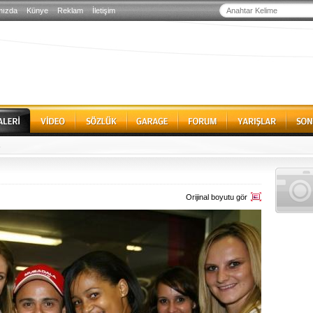
mızda
Künye
Reklam
İletişim
s
Orijinal boyutu gör