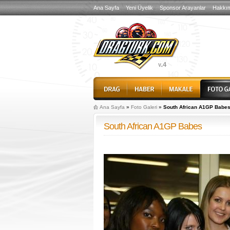
Ana Sayfa
Yeni Üyelik
Sponsor Arayanlar
Hakkı
Ana Sayfa
»
Foto Galeri
»
South African A1GP Babe
South African A1GP Babes