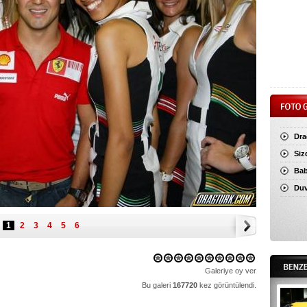
Dra
Siz
Ba
Duv
1
2
3
4
5
6
Galeriye oy ver
Bu galeri
167720
kez görüntülendi.